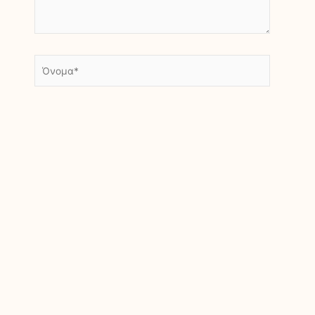
Όνομα*
Email*
Ιστότοπος
Αποθήκευσε το όνομά μου, email, και τον
ιστότοπο μου σε αυτόν τον πλοηγό για την
επόμενη φορά που θα σχολιάσω.